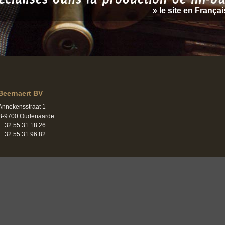
» le site en Françai
Beernaert BV
Annekensstraat 1
B-9700 Oudenaarde
t +32 55 31 18 26
f +32 55 31 96 82